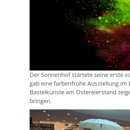
Der Sonnenhof startete seine erste 
gab eine farbenfrohe Ausstellung im
Bastelkünste am Ostereierstand zeig
bringen.