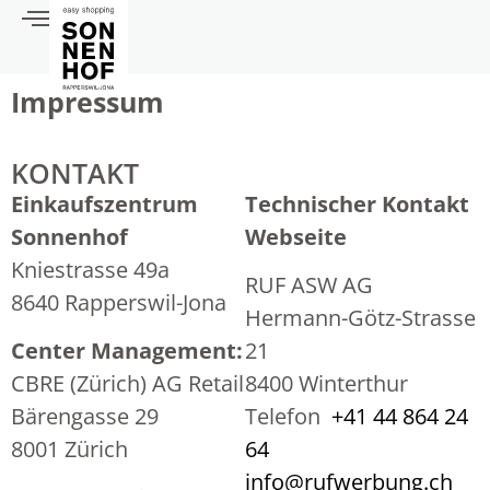
Impressum
KONTAKT
Einkaufszentrum
Technischer Kontakt
Sonnenhof
Webseite
Kniestrasse 49a
RUF ASW AG
8640 Rapperswil-Jona
Hermann-Götz-Strasse
Center Management:
21
CBRE (Zürich) AG Retail
8400 Winterthur
Bärengasse 29
Telefon
+41 44 864 24
8001 Zürich
64
info@rufwerbung.ch