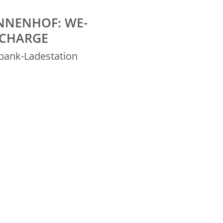
NNENHOF: WE-
CHARGE
ank-Ladestation