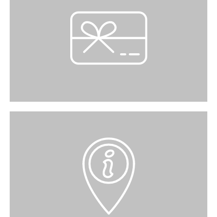
GESCHENKGUTSCHEINE
Sonnenhof-Geschenkgutscheine über Fr. 10.– /
20.– / 50.– / 100.– können beim Infopoint
bezogen werden und sind in allen Sonnenhof-
Geschäften einlösbar. Die Gutscheine können
in Bar, mittels Kreditkarte oder per Twint
bezahlt werden.
INFOPOINT
Unser Infopoint befindet sich im Erdgeschoss,
ausserhalb des Einkaufszentrums, an der
Kniestrasse. Sie erreichen ihn über die Treppe
und Lift beim Nordeingang.