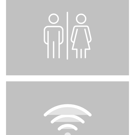
TOILETTEN
Toiletten wie auch Wickelraum finden Sie im
Zwischengeschoss.
WIFI
Im Migros-Restaurant geniessen Sie freien
Internetzugang.