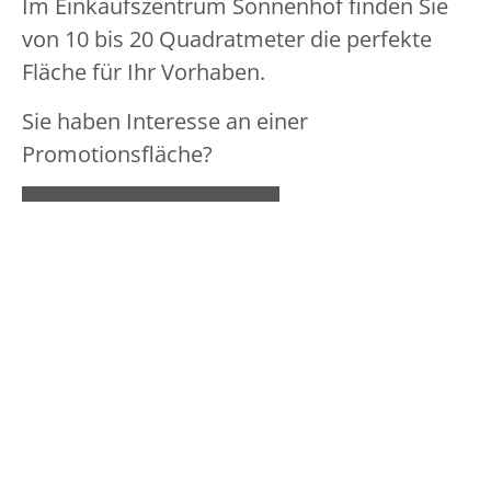
Im Einkaufszentrum Sonnenhof finden Sie
von 10 bis 20 Quadratmeter die perfekte
Kuhn
Fläche für Ihr Vorhaben.
Sie haben Interesse an einer
Mc PaperLand
Promotionsfläche?
FLÄCHE ANFRAGEN
Micasa Home
Migros
Migros Restaurant
WOHNUNGEN / BÜROS
Migros Take Away