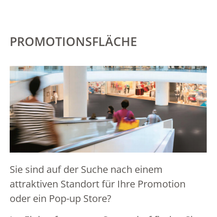
Elin
PROMOTIONSFLÄCHE
Hotelplan
Import Parfumerie
Interdiscount
Sie sind auf der Suche nach einem
k kiosk
attraktiven Standort für Ihre Promotion
oder ein Pop-up Store?
Klubschule Migros