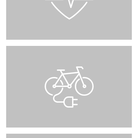
Erdgeschoss zwei Defibrillatoren zur Verfügung
(vis-à-vis Mc PaperLand Eingang Nord, vor
Drogerie Dropa Eingang Süd).
E‑BIKES
Akkus mit Anschlusszubehör für E‑Bikes
können während Ihres Einkaufs am Infopoint
zum Aufladen abgegeben werden (ohne
Haftung).