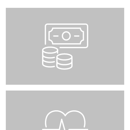
BARGELDAUTOMAT
Der UBS-Bancomat befindet sich im
Erdgeschoss in der Nähe des Haupteingangs.
Der Postomat im Obergeschoss beim Migros-
Kassenbereich.
DEFIBRILLATOR
Für medizinische Notfälle stehen in der Mall im