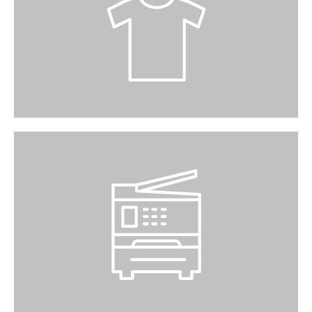
Änderungen bei:
Nähatelier Ünal
Reinigung bei:
Elin Textilservice
KOPIERER
Ein Kopierer steht beim Migros-Kundendienst
bereit. Kosten sind vor Ort ersichtlich.