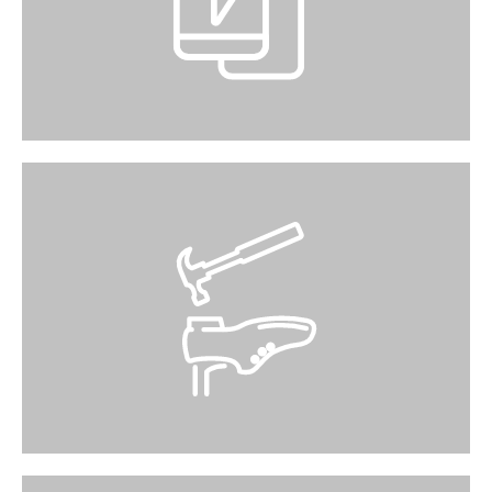
ist ebenso unkompliziert: stecken Sie die
Powerbank in die Station zurück und schon ist
alles erledigt. www.we-charge.ch
SCHUHREPARTUR
Senta Schuhreparatur-Service befindet sich im
UG.