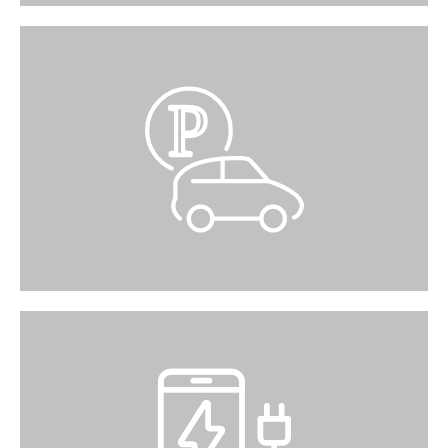
P
PARKHAUS
400 gedeckte Parkplätze Bei den Parkingkassen
im 1.UG zahlen Sie mit Karten oder TWINT
kontaktlos.
POWERBANK-STATION
Scannen Sie den QR-Code, warten Sie kurz und
nehmen Sie Ihre Powerbank mit. Die Rückgabe