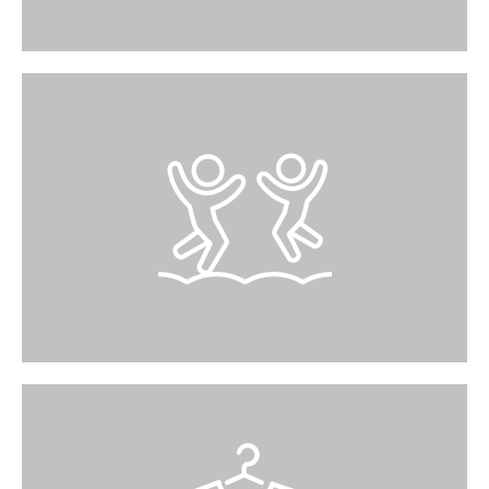
KINDER
Im Migros-Restaurant können Ihre Kleinsten in
einer Spielecke verweilen. Ein grosszügiger
Wickelraum steht Ihnen im Zwischengeschoss
zur Verfügung (erreichbar mit Lift und Treppe
beim Ausgang Kniestrasse über das
Erdgeschoss).
KLEIDER