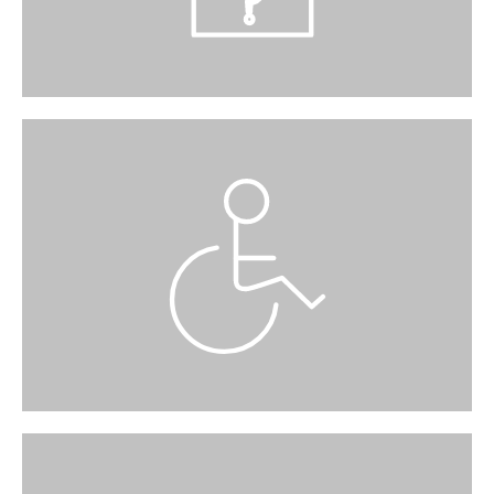
?
GEHBEHINDERTE PERSONEN
Der Sonnenhof ist auch für gehbehinderte
Personen gut zugänglich.