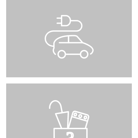
E‑AUTO
Profitieren Sie von einer kostenlosen
Ladestation für Ihr Elektrofahrzeug (Parking ‑1)
und wählen Sie Ihr Stecksystem: T23, CEE 16
230 V oder CEE 16 400 V.
FUNDBÜRO
Bitte melden Sie sich an unserem Infopoint,
wenn Sie einen Gegenstand vermissen oder
gefunden haben.